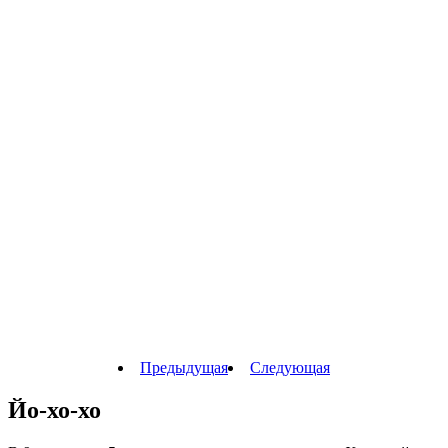
Предыдущая
Следующая
Йо-хо-хо