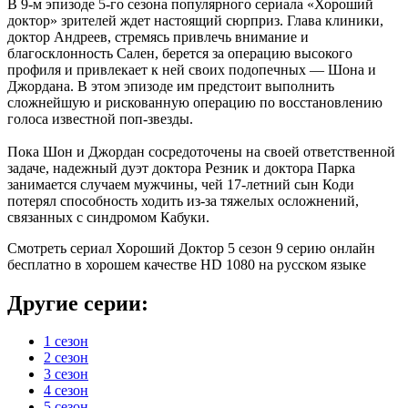
В 9-м эпизоде 5-го сезона популярного сериала «Хороший
доктор» зрителей ждет настоящий сюрприз. Глава клиники,
доктор Андреев, стремясь привлечь внимание и
благосклонность Сален, берется за операцию высокого
профиля и привлекает к ней своих подопечных — Шона и
Джордана. В этом эпизоде им предстоит выполнить
сложнейшую и рискованную операцию по восстановлению
голоса известной поп-звезды.
Пока Шон и Джордан сосредоточены на своей ответственной
задаче, надежный дуэт доктора Резник и доктора Парка
занимается случаем мужчины, чей 17-летний сын Коди
потерял способность ходить из-за тяжелых осложнений,
связанных с синдромом Кабуки.
Смотреть сериал Хороший Доктор 5 сезон 9 серию онлайн
бесплатно в хорошем качестве HD 1080 на русском языке
Другие серии:
1 сезон
2 сезон
3 сезон
4 сезон
5 сезон