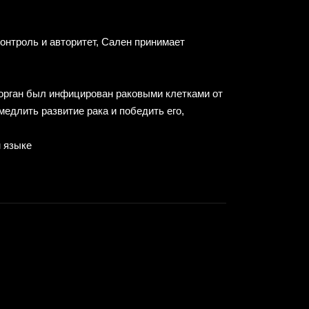
контроль и авторитет, Сален принимает
 орган был инфицирован раковыми клетками от
медлить развитие рака и победить его,
м языке