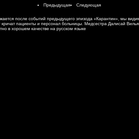
Предыдущая
Следующая
лжается после событий предыдущего эпизода «Карантин», мы види
олу кричат пациенты и персонал больницы. Медсестра Далисай Вилья
тно в хорошем качестве на русском языке